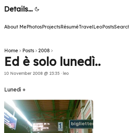
Details...
About Me
Photos
Projects
Résumé
TravelLeo
Posts
Search
T
Home
Posts
2008
Ed è solo lunedì..
10 November 2008 @ 23:35
·
leo
Lunedì +