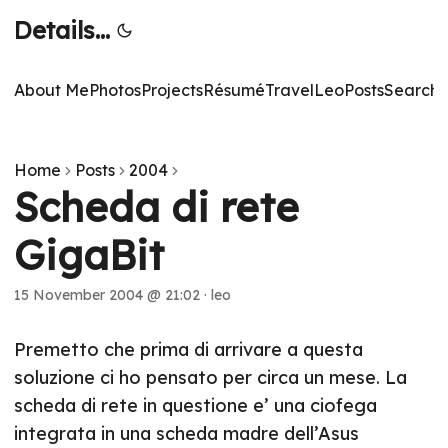
Details...
About Me
Photos
Projects
Résumé
TravelLeo
Posts
Search
T
Home
Posts
2004
Scheda di rete
GigaBit
15 November 2004 @ 21:02
·
leo
Premetto che prima di arrivare a questa
soluzione ci ho pensato per circa un mese. La
scheda di rete in questione e’ una ciofega
integrata in una scheda madre dell’Asus